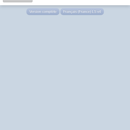
Version complète
Français (France) LS v4