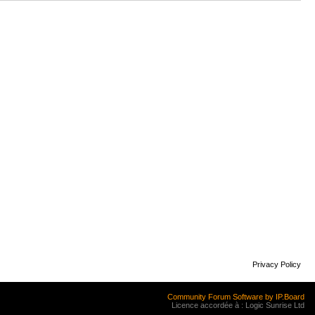
Privacy Policy
Community Forum Software by IP.Board
Licence accordée à : Logic Sunrise Ltd