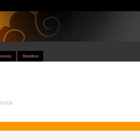
nnonces
Shoutbox
10 22:31