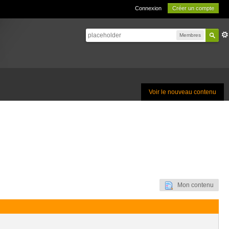
Connexion
Créer un compte
Membres
Voir le nouveau contenu
Mon contenu