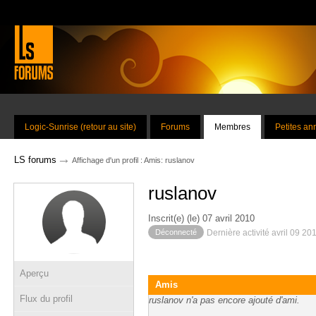
Logic-Sunrise (retour au site)
Forums
Membres
Petites a
→
LS forums
Affichage d'un profil : Amis: ruslanov
ruslanov
Inscrit(e) (le) 07 avril 2010
Déconnecté
Dernière activité avril 09 20
Aperçu
Amis
Flux du profil
ruslanov n'a pas encore ajouté d'ami.