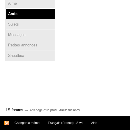
Aime
Amis
Sujets
Messages
Petites annonces
Shoutbox
→
LS forums
Affichage d'un profil : Amis: ruslanov
Changer le thème
Français (France) LS v4
Aide