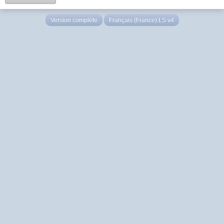
Version complète
Français (France) LS v4