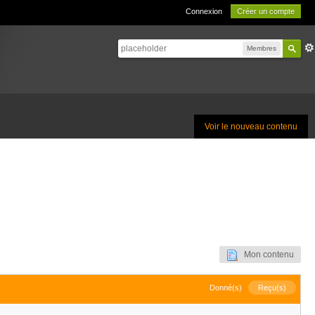
Connexion
Créer un compte
Membres
Voir le nouveau contenu
Mon contenu
Donné(s)
Reçu(s)