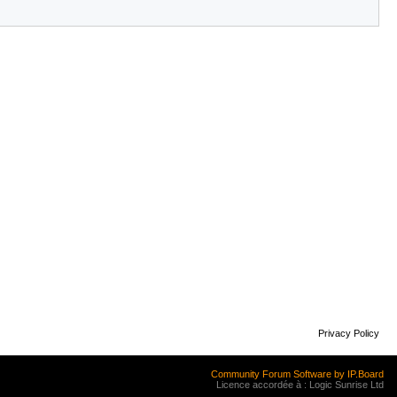
Privacy Policy
Community Forum Software by IP.Board
Licence accordée à : Logic Sunrise Ltd