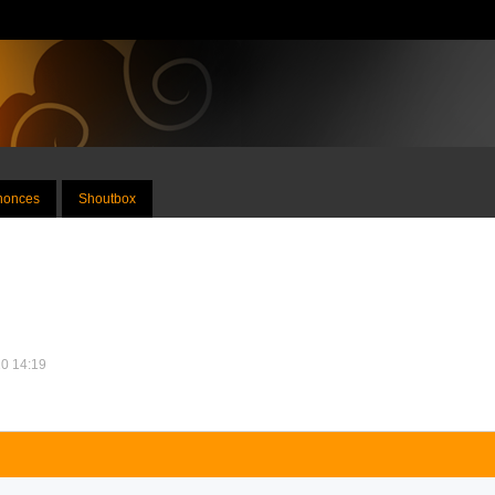
nnonces
Shoutbox
10 14:19