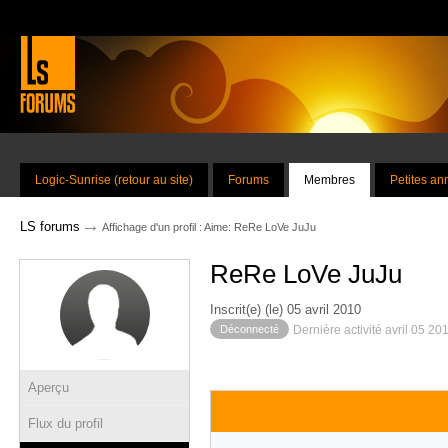
Logic-Sunrise (retour au site)
Forums
Membres
Petites a
→
LS forums
Affichage d'un profil : Aime: ReRe LoVe JuJu
ReRe LoVe JuJu
Inscrit(e) (le) 05 avril 2010
Déconnecté
Dernière activité avril 05 20
Aperçu
Flux du profil