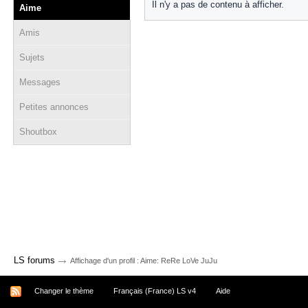
Il n'y a pas de contenu à afficher.
Aime
Amis
Sujets
Messages
Petites annonces
Shoutbox
→
LS forums
Affichage d'un profil : Aime: ReRe LoVe JuJu
Changer le thème
Français (France) LS v4
Aide