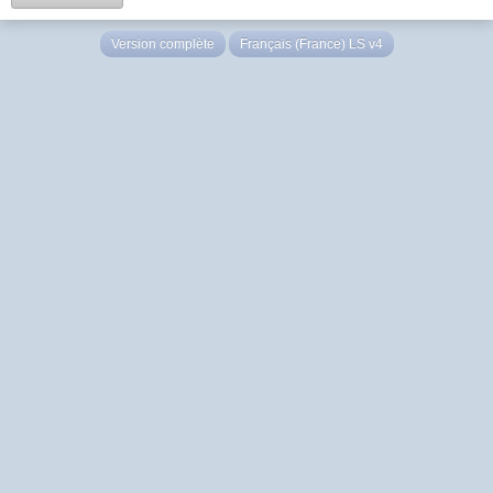
Version complète
Français (France) LS v4