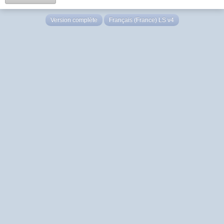
Version complète
Français (France) LS v4