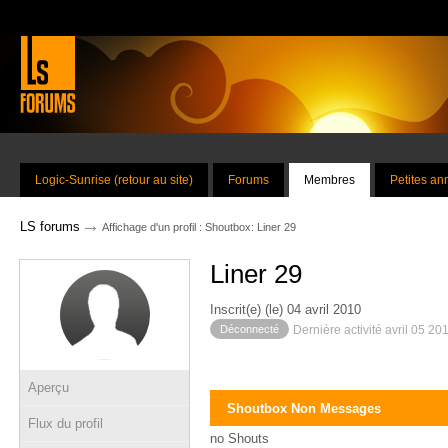
Logic-Sunrise (retour au site)
Forums
Membres
Petites a
→
LS forums
Affichage d'un profil : Shoutbox: Liner 29
Liner 29
Inscrit(e) (le) 04 avril 2010
Déconnecté
Dernière activité avril 05 20
Aperçu
Shoutbox Non Messages
Flux du profil
no Shouts