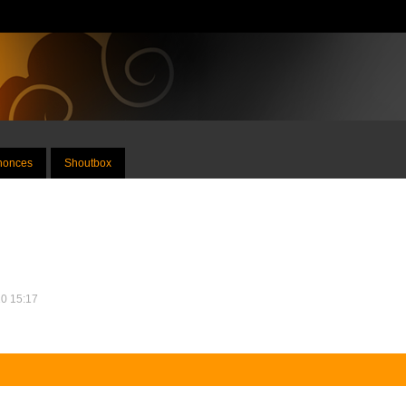
nnonces
Shoutbox
10 15:17