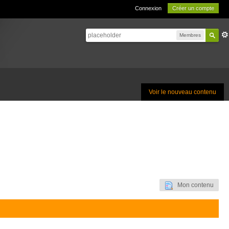
Connexion
Créer un compte
Membres
Voir le nouveau contenu
Mon contenu