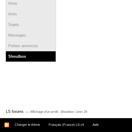
Aime
Amis
Sujets
Messages
Petites annonces
Shoutbox
→
LS forums
Affichage d'un profil : Shoutbox: Liner 29
Changer le thème
Français (France) LS v4
Aide