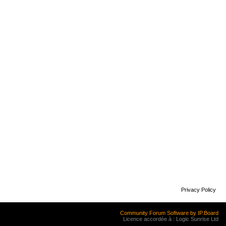
Privacy Policy
Community Forum Software by IP.Board
Licence accordée à : Logic Sunrise Ltd