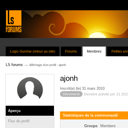
Logic-Sunrise (retour au site)
Forums
Membres
Petites a
→
LS forums
Affichage d'un profil : ajonh
ajonh
Inscrit(e) (le) 31 mars 2010
Déconnecté
Dernière activité juil. 31 20
Aperçu
Statistiques de la communauté
Flux du profil
Groupe
Members