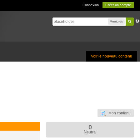
Connexion
Créer un compte
Membres
Voir le nouveau contenu
Mon contenu
0
Neutral