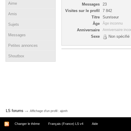
Aime
Messages
23
Visites sur le profil
7 842
Amis
Titre
Sunriseur
Âge
Âge inconnu
Sujets
Anniversaire
Anniversaire inc
Messages
Sexe
Non spécifié
Petites annonces
Shoutbox
→
LS forums
Affichage d'un profil : ajonh
Changer le thème
Français (France) LS v4
Aide