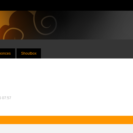
nnonces
Shoutbox
15 07:57