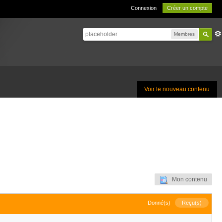
Connexion
Créer un compte
Membres
Voir le nouveau contenu
Mon contenu
Donné(s)
Reçu(s)