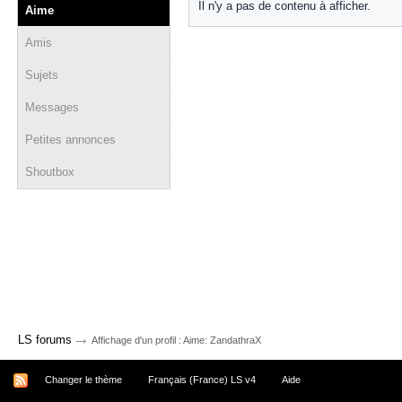
Il n'y a pas de contenu à afficher.
Aime
Amis
Sujets
Messages
Petites annonces
Shoutbox
→
LS forums
Affichage d'un profil : Aime: ZandathraX
Changer le thème
Français (France) LS v4
Aide