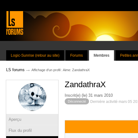
Logic-Sunrise (retour au site)
Forums
Membres
Petites a
→
LS forums
Affichage d'un profil : Aime: ZandathraX
ZandathraX
Inscrit(e) (le) 31 mars 2010
Déconnecté
Dernière activité mars 05 2
Aperçu
Flux du profil