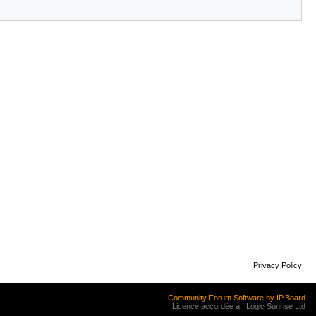
Privacy Policy
Community Forum Software by IP.Board
Licence accordée à : Logic Sunrise Ltd