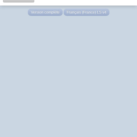
Version complète
Français (France) LS v4