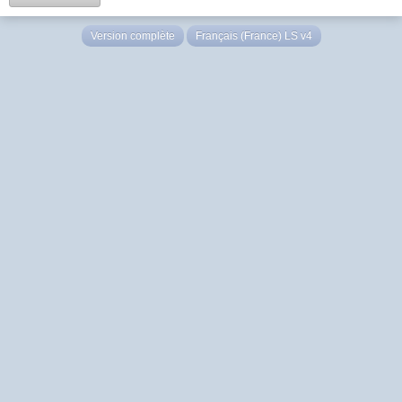
Version complète
Français (France) LS v4