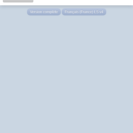
Version complète
Français (France) LS v4