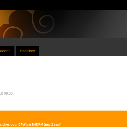
nnonces
Shoutbox
018 09:00
 patchés pour CFW par N0DRM (maj 2 sept)