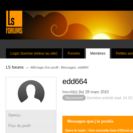
Logic-Sunrise (retour au site)
Forums
Membres
Petites a
→
LS forums
Affichage d'un profil : Messages: edd664
edd664
Inscrit(e) (le) 28 mars 2010
Déconnecté
Dernière activité sept. 24 2
Aperçu
Messages que j'ai postés
Flux du profil
Dans le sujet : Une nouvelle liste d'Eboot