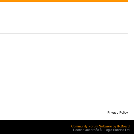
Privacy Policy
Community Forum Software by IP.Board
Licence accordée à : Logic Sunrise Ltd