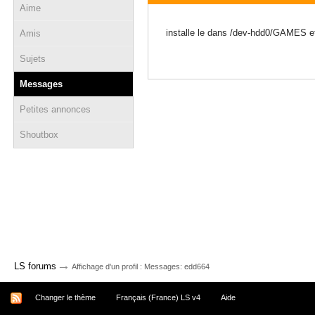
Aime
02 septembre 2012 - 08:24
installe le dans /dev-hdd0/GAMES e
Amis
Sujets
Messages
Petites annonces
Shoutbox
→
LS forums
Affichage d'un profil : Messages: edd664
Changer le thème
Français (France) LS v4
Aide