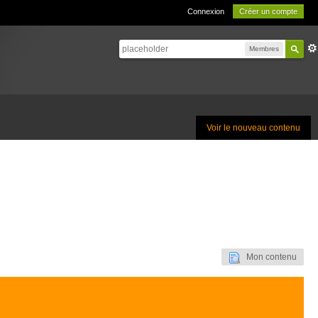
Connexion
Créer un compte
Membres
Voir le nouveau contenu
Mon contenu