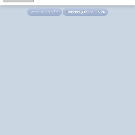
Version complète
Français (France) LS v4