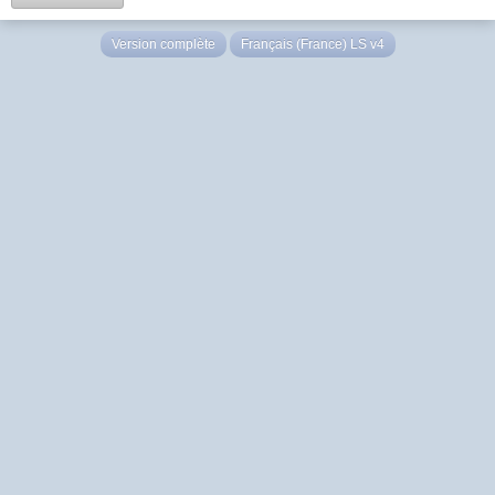
Version complète
Français (France) LS v4