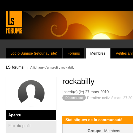
Logic-Sunrise (retour au site)
Forums
Membres
Petites a
→
LS forums
Affichage d'un profil : rockabilly
rockabilly
Inscrit(e) (le) 27 mars 2010
Déconnecté
Dernière activité mars 27 2
Aperçu
Statistiques de la communauté
Flux du profil
Groupe
Members