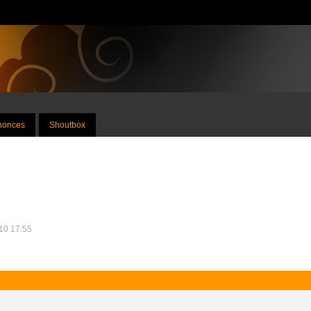
nnonces
Shoutbox
010 17:55