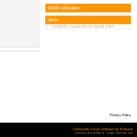
Outils utilisateur
Amis
rockabilly n'a pas encore ajouté d'ami.
Privacy Policy
Community Forum Software by IP.Board
Licence accordée à : Logic Sunrise Ltd