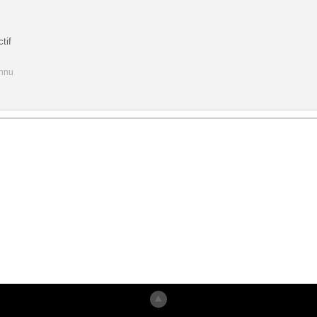
tif
onnu