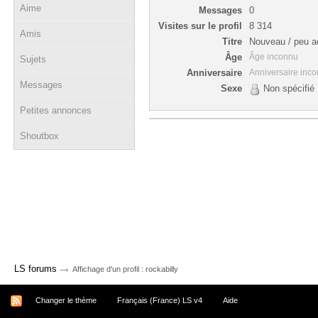
Aime
Messages
0
Visites sur le profil
8 314
Amis
Titre
Nouveau / peu ac
Âge
Âge inconnu
Sujets
Anniversaire
Anniversaire inc
Messages
Sexe
Non spécifié
Petites annonces
Shoutbox
→
LS forums
Affichage d'un profil : rockabilly
Changer le thème
Français (France) LS v4
Aide