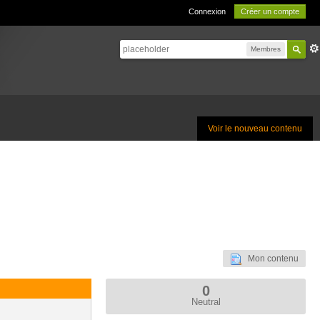
Connexion
Créer un compte
Membres
Voir le nouveau contenu
Mon contenu
0
Neutral