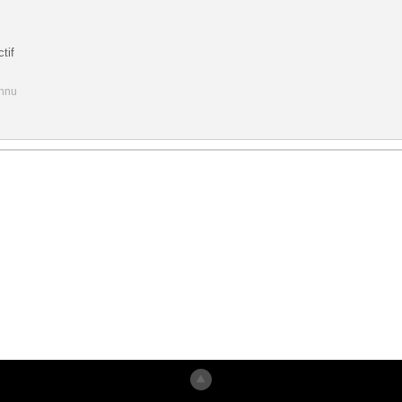
tif
onnu