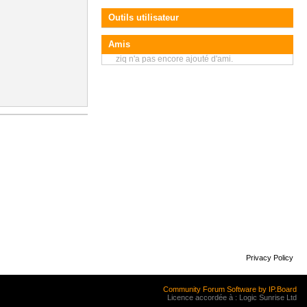
Outils utilisateur
Amis
ziq n'a pas encore ajouté d'ami.
Privacy Policy
Community Forum Software by IP.Board
Licence accordée à : Logic Sunrise Ltd