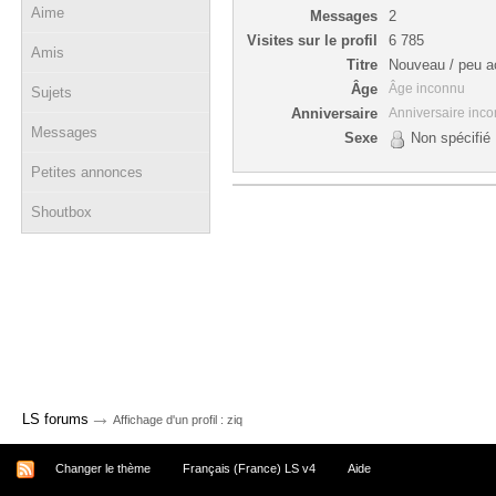
Aime
Messages
2
Visites sur le profil
6 785
Amis
Titre
Nouveau / peu ac
Âge
Âge inconnu
Sujets
Anniversaire
Anniversaire inc
Messages
Sexe
Non spécifié
Petites annonces
Shoutbox
→
LS forums
Affichage d'un profil : ziq
Changer le thème
Français (France) LS v4
Aide