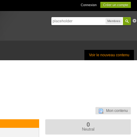
Connexion
Créer un compte
Membres
Voir le nouveau contenu
Mon contenu
0
Neutral