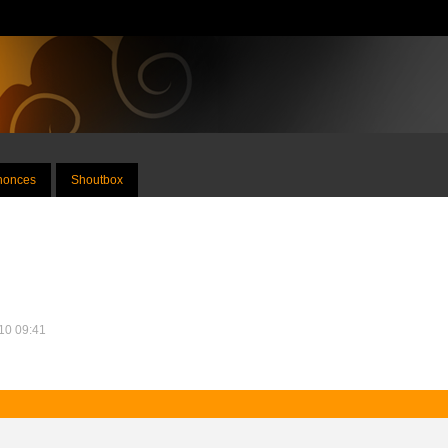
nnonces
Shoutbox
010 09:41