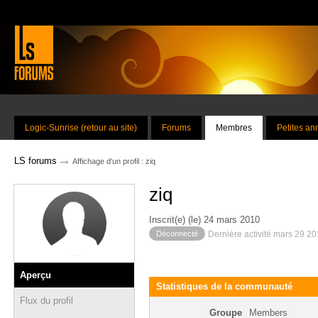
Logic-Sunrise (retour au site)
Forums
Membres
Petites a
→
LS forums
Affichage d'un profil : ziq
ziq
Inscrit(e) (le) 24 mars 2010
Déconnecté
Dernière activité mars 29 2
Aperçu
Statistiques de la communauté
Flux du profil
Groupe
Members