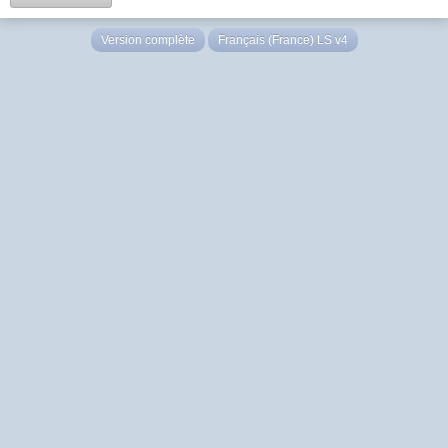
Version complète
Français (France) LS v4