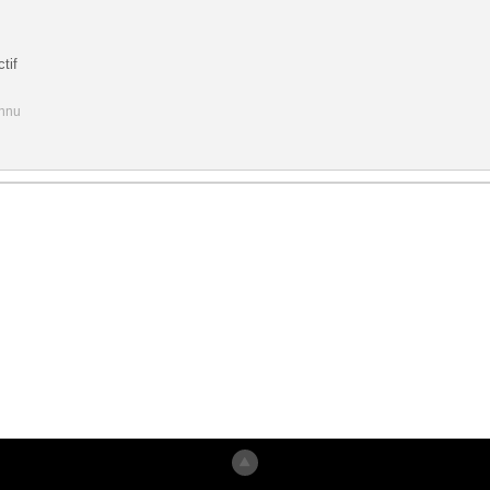
tif
onnu