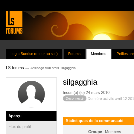
Logic-Sunrise (retour au site)
Forums
Membres
Petites a
→
LS forums
Affichage d'un profil : silgagghia
silgagghia
Inscrit(e) (le) 24 mars 2010
Déconnecté
Dernière activité avril 12 20
Aperçu
Statistiques de la communauté
Flux du profil
Groupe
Members