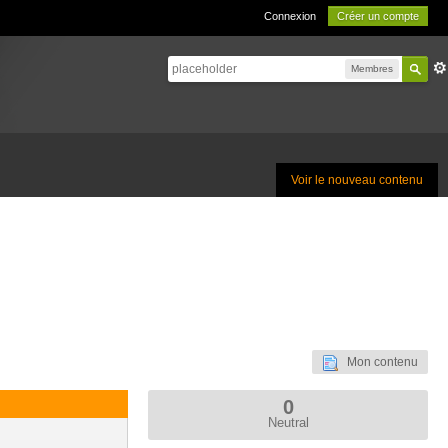
Connexion
Créer un compte
Membres
Voir le nouveau contenu
Mon contenu
0
Neutral