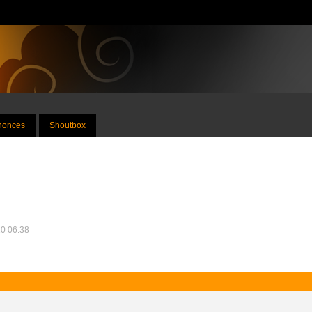
nnonces
Shoutbox
10 06:38