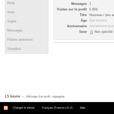
Aime
Messages
1
Visites sur le profil
5 959
Amis
Titre
Nouveau / peu ac
Âge
Âge inconnu
Sujets
Anniversaire
Anniversaire inc
Messages
Sexe
Non spécifié
Petites annonces
Shoutbox
→
LS forums
Affichage d'un profil : silgagghia
Changer le thème
Français (France) LS v4
Aide