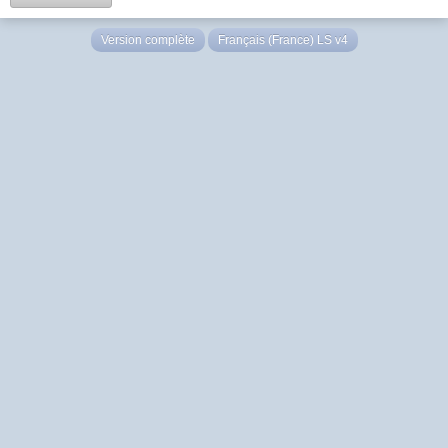
Version complète
Français (France) LS v4