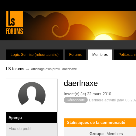
Logic-Sunrise (retour au site)
Forums
Membres
Petites a
→
LS forums
Affichage d'un profil : daerlnaxe
daerlnaxe
Inscrit(e) (le) 22 mars 2010
Déconnecté
Dernière activité janv. 03 2
Aperçu
Statistiques de la communauté
Flux du profil
Groupe
Members