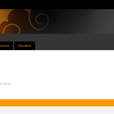
nnonces
Shoutbox
026 08:26