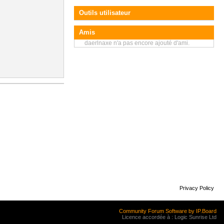
Outils utilisateur
Amis
daerlnaxe n'a pas encore ajouté d'ami.
Privacy Policy
Community Forum Software by IP.Board
Licence accordée à : Logic Sunrise Ltd