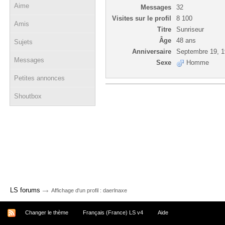
Aime
Messages
32
Visites sur le profil
8 100
Amis
Titre
Sunriseur
Âge
48 ans
Sujets
Anniversaire
Septembre 19, 
Messages
Sexe
Homme
Petites annonces
Shoutbox
→
LS forums
Affichage d'un profil : daerlnaxe
Changer le thème
Français (France) LS v4
Aide