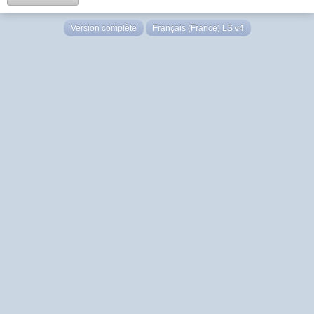
Version complète
Français (France) LS v4