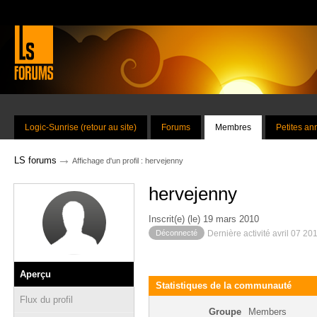
Logic-Sunrise (retour au site)
Forums
Membres
Petites a
→
LS forums
Affichage d'un profil : hervejenny
hervejenny
Inscrit(e) (le) 19 mars 2010
Déconnecté
Dernière activité avril 07 20
Aperçu
Statistiques de la communauté
Flux du profil
Groupe
Members