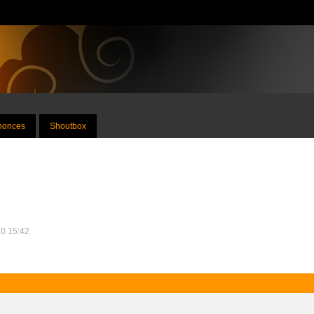
nnonces
Shoutbox
10 15:42