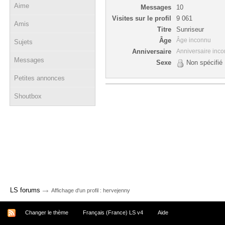
Aime
Messages
10
Visites sur le profil
9 061
Amis
Titre
Sunriseur
Âge
Âge inconnu
Sujets
Anniversaire
Anniversaire inc
Messages
Sexe
Non spécifié
Petites annonces
Shoutbox
→
LS forums
Affichage d'un profil : hervejenny
Changer le thème
Français (France) LS v4
Aide