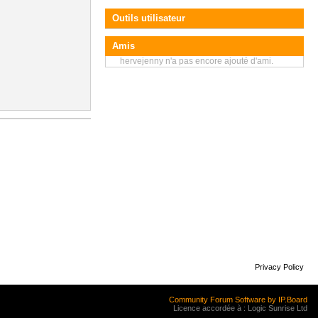
Outils utilisateur
Amis
hervejenny n'a pas encore ajouté d'ami.
Privacy Policy
Community Forum Software by IP.Board
Licence accordée à : Logic Sunrise Ltd