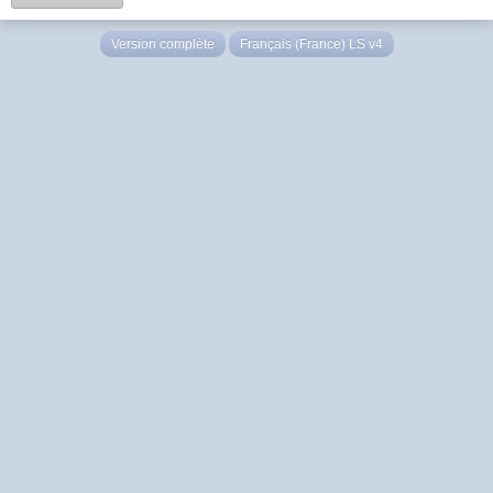
Version complète
Français (France) LS v4