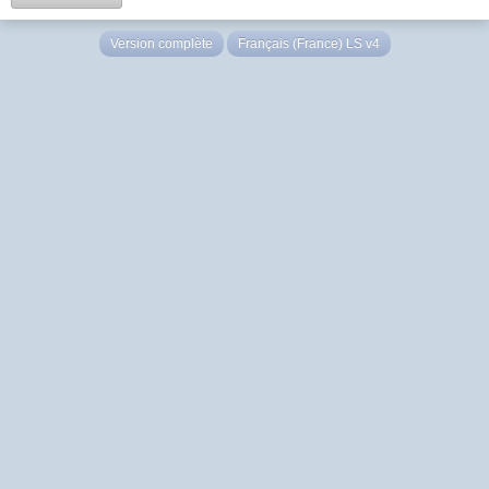
Version complète
Français (France) LS v4