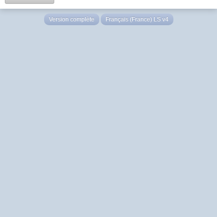
Version complète
Français (France) LS v4