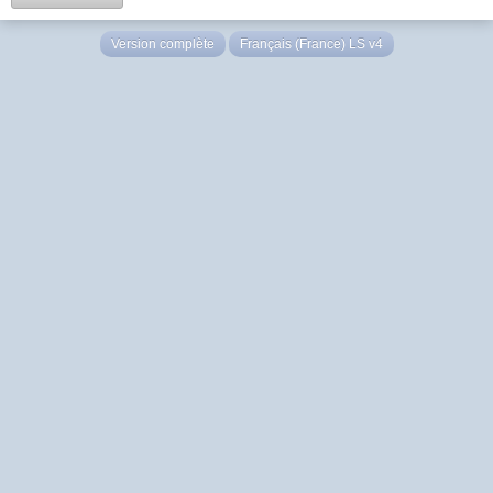
Version complète
Français (France) LS v4