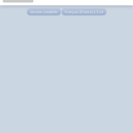
Version complète
Français (France) LS v4