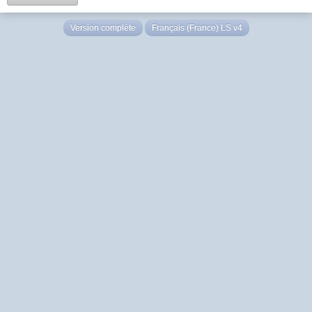
Version complète
Français (France) LS v4