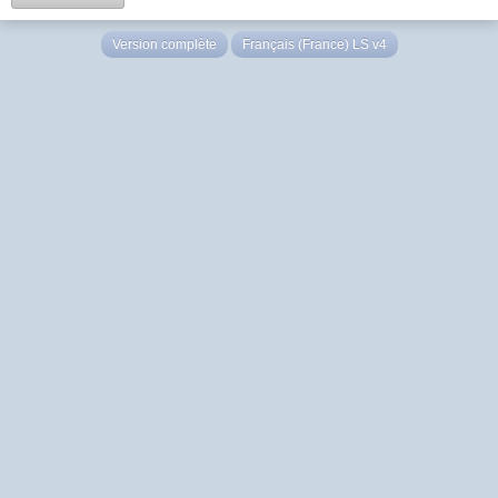
Version complète
Français (France) LS v4