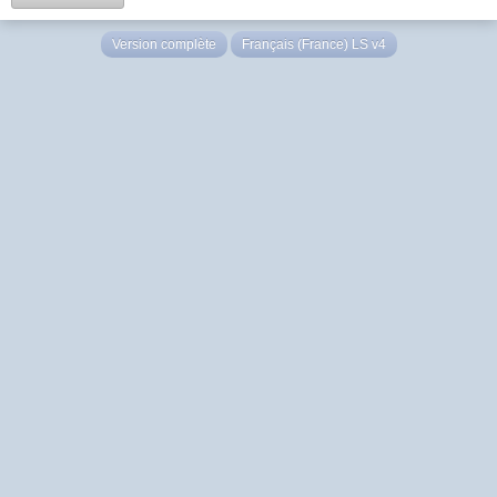
Version complète
Français (France) LS v4