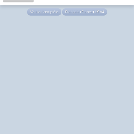
Version complète
Français (France) LS v4