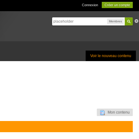
Connexion
Créer un compte
Membres
Voir le nouveau contenu
Mon contenu