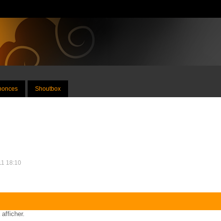
nnonces
Shoutbox
011 18:10
 afficher.