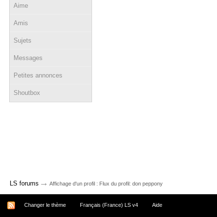
Aime
Amis
Sujets
Messages
Petites annonces
Shoutbox
→
LS forums
Affichage d'un profil : Flux du profil: don peppony
Changer le thème
Français (France) LS v4
Aide