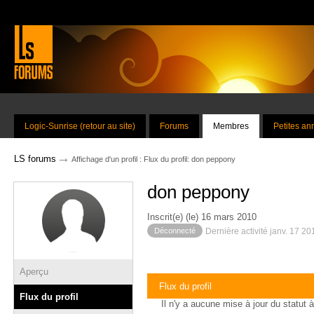
Logic-Sunrise (retour au site)
Forums
Membres
Petites a
→
LS forums
Affichage d'un profil : Flux du profil: don peppony
don peppony
Inscrit(e) (le) 16 mars 2010
Déconnecté
Dernière activité janv. 17 2
Aperçu
Flux du profil
Flux du profil
Il n'y a aucune mise à jour du statut à