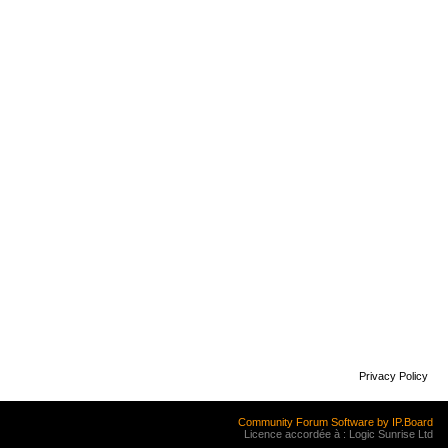
Privacy Policy
Community Forum Software by IP.Board
Licence accordée à : Logic Sunrise Ltd