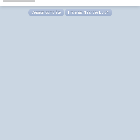
Version complète
Français (France) LS v4