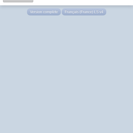
Version complète
Français (France) LS v4