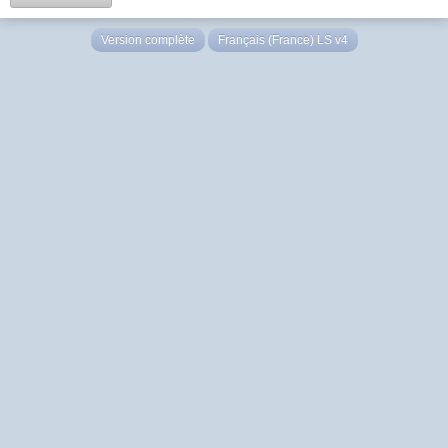
Version complète
Français (France) LS v4