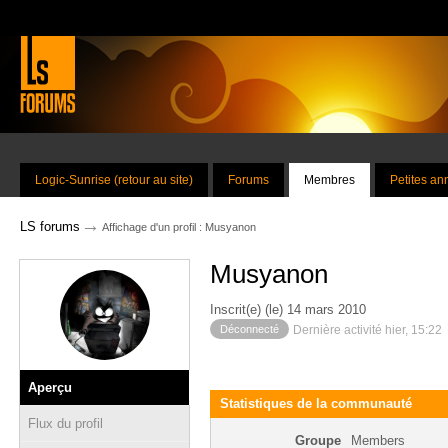
Logic-Sunrise (retour au site)
Forums
Membres
Petites a
→
LS forums
Affichage d'un profil : Musyanon
Musyanon
Inscrit(e) (le) 14 mars 2010
Déconnecté
Dernière activité hier, 15:22
Aperçu
Statistiques de la communauté
Flux du profil
Groupe
Members