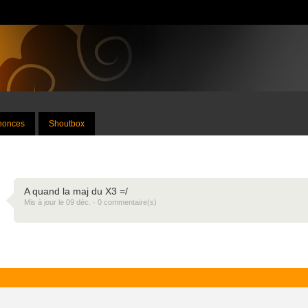
nnonces
Shoutbox
A quand la maj du X3 =/
Mis à jour le 09 déc. · 0 commentaire(s)