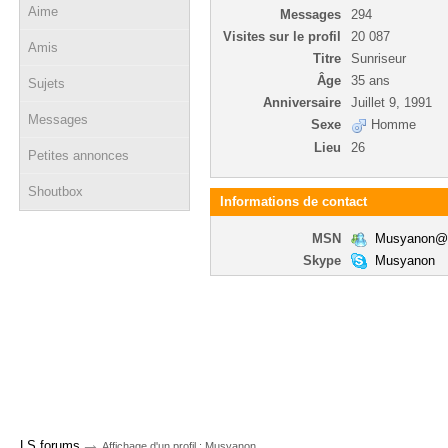
Aime
Messages
294
Visites sur le profil
20 087
Amis
Titre
Sunriseur
Âge
35 ans
Sujets
Anniversaire
Juillet 9, 1991
Messages
Sexe
Homme
Lieu
26
Petites annonces
Shoutbox
Informations de contact
MSN
Musyanon@o
Skype
Musyanon
→
LS forums
Affichage d'un profil : Musyanon