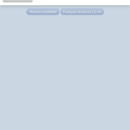
Version complète
Français (France) LS v4