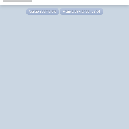
Version complète
Français (France) LS v4