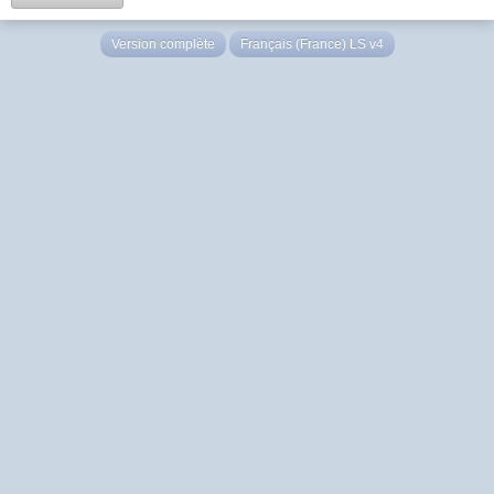
Version complète
Français (France) LS v4