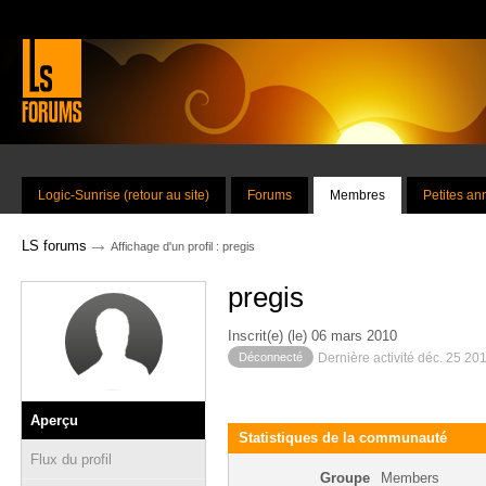
Logic-Sunrise (retour au site)
Forums
Membres
Petites a
→
LS forums
Affichage d'un profil : pregis
pregis
Inscrit(e) (le) 06 mars 2010
Déconnecté
Dernière activité déc. 25 20
Aperçu
Statistiques de la communauté
Flux du profil
Groupe
Members