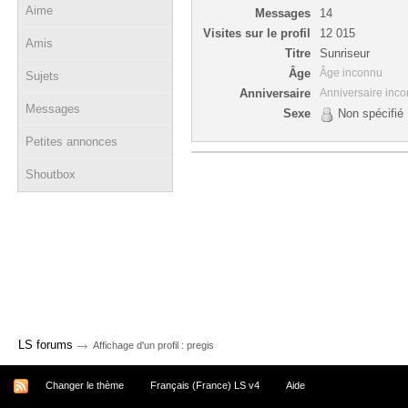
Aime
Messages
14
Visites sur le profil
12 015
Amis
Titre
Sunriseur
Âge
Âge inconnu
Sujets
Anniversaire
Anniversaire inc
Messages
Sexe
Non spécifié
Petites annonces
Shoutbox
→
LS forums
Affichage d'un profil : pregis
Changer le thème
Français (France) LS v4
Aide