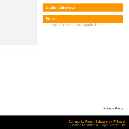
Outils utilisateur
Amis
pregis n'a pas encore ajouté d'ami.
Privacy Policy
Community Forum Software by IP.Board
Licence accordée à : Logic Sunrise Ltd