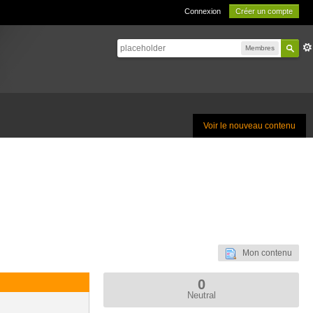
Connexion
Créer un compte
Membres
Voir le nouveau contenu
Mon contenu
0
Neutral