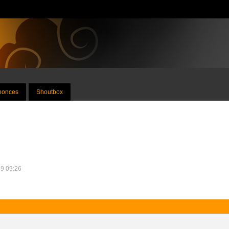
nnonces
Shoutbox
19 09:26