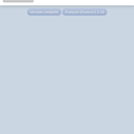
Version complète
Français (France) LS v4