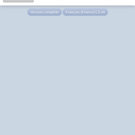
Version complète
Français (France) LS v4