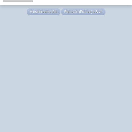
Version complète
Français (France) LS v4