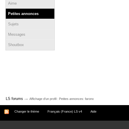
Aime
Petites annonces
Sujets
Messages
Shoutbox
→
LS forums
Affichage d'un profil : Petites annonces: faronx
Changer le thème
Français (France) LS v4
Aide