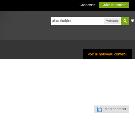
Connexion
Créer un compte
Membres
Voir le nouveau contenu
Mon contenu