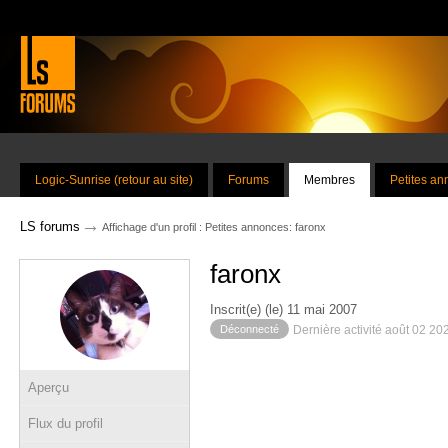
Logic-Sunrise (retour au site)
Forums
Membres
Petites a
→
LS forums
Affichage d'un profil : Petites annonces: faronx
faronx
Inscrit(e) (le) 11 mai 2007
Déconnecté
Dernière activité août 02 20
Aperçu
Flux du profil