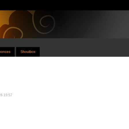
nnonces
Shoutbox
26 19:57