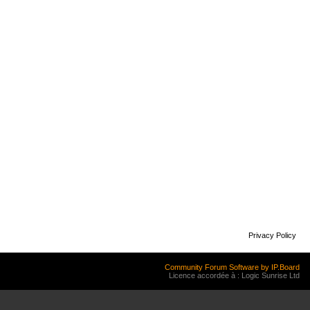
Privacy Policy
Community Forum Software by IP.Board
Licence accordée à : Logic Sunrise Ltd