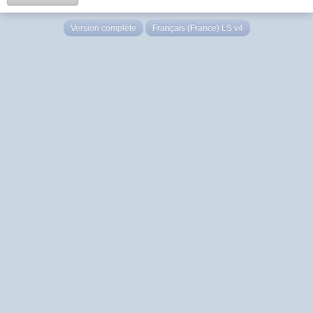
Version complète
Français (France) LS v4