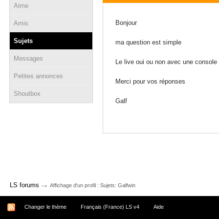
Aime
12 novembre 2010 - 09:29
Bonjour
Amis
Sujets
ma question est simple
Messages
Le live oui ou non avec une console f
Petites annonces
Merci pour vos réponses
Shoutbox
Galf
→
LS forums
Affichage d'un profil : Sujets: Galfwin
Changer le thème
Français (France) LS v4
Aide