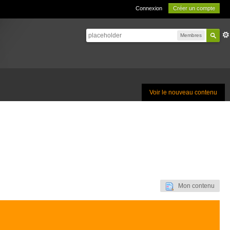
Connexion
Créer un compte
Membres
Voir le nouveau contenu
Mon contenu