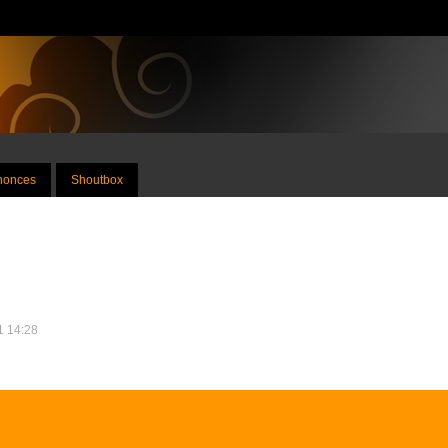
nnonces
Shoutbox
1 14:28