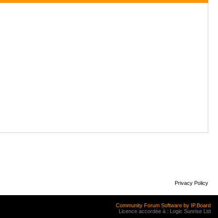
Privacy Policy
Community Forum Software by IP.Board
Licence accordée à : Logic Sunrise Ltd