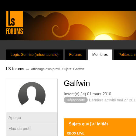
Logic-Sunrise (retour au site)
Forums
Membres
Petites a
→
LS forums
Affichage d'un profil : Sujets: Galfwin
Galfwin
Inscrit(e) (le) 01 mars 2010
Déconnecté
Dernière activité mai 27 201
Aperçu
Sujets que j'ai initiés
Flux du profil
XBOX LIVE