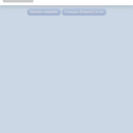
Version complète
Français (France) LS v4