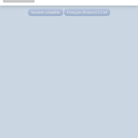
Version complète
Français (France) LS v4