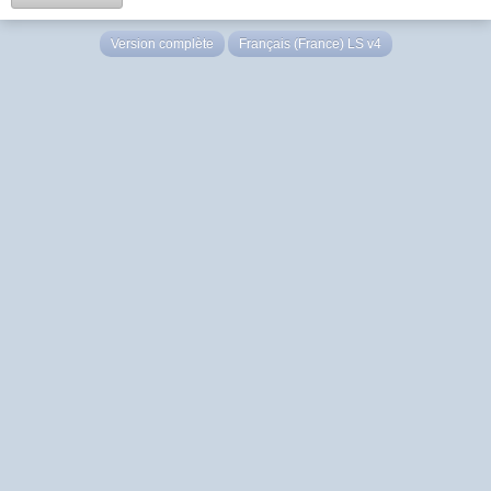
Version complète
Français (France) LS v4